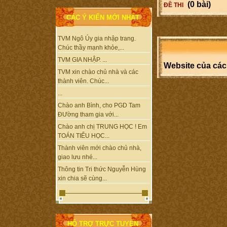
(0 bài)
ĐỀ THI
CÁC Ý KIẾN MỚI NHẤT
TVM Ngô Úy gia nhập trang.
Chúc thầy mạnh khỏe,...
TVM GIA NHẬP. ...
Website của các
TVM xin chào chủ nhà và các
thành viên. Chúc...
...
Chào anh Bình, cho PGD Tam
ĐƯờng tham gia với...
Chào anh chị TRUNG HỌC ! Em
TOÁN TIỂU HỌC...
Thành viên mới chào chủ nhà,
giao lưu nhé...
Thông tin Tri thức Nguyễn Hùng
xin chia sẽ cùng...
HỖ TRỢ TRỰC TUYẾN