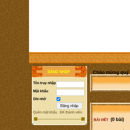
TRANG CHỦ
THÀNH VIÊN
TRỢ GIÚP
LIÊN HỆ
ĐĂNG NHẬP
Chào mừng quý v
Tên truy nhập
Mật khẩu
Ghi nhớ
Quên mật khẩu
ĐK thành viên
(0 bài)
BÀI VIẾT