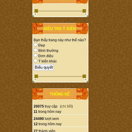
ĐIỀU TRA Ý KIẾN
Bạn thấy trang này như thế nào?
Đẹp
Bình thường
Đơn điệu
Ý kiến khác
THỐNG KÊ
20075
truy cập (
chi tiết
)
11
trong hôm nay
24490
lượt xem
12
trong hôm nay
27
thành viên