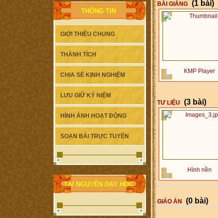
(1 bài)
BÀI GIẢNG
THÔNG TIN
GIỚI THIỆU CHUNG
THÀNH TÍCH
KMP Player
CHIA SẺ KINH NGHIỆM
LƯU GIỮ KỶ NIỆM
(3 bài)
TƯ LIỆU
HÌNH ẢNH HOẠT ĐỘNG
SOẠN BÀI TRỰC TUYẾN
Hình nền
TÀI NGUYÊN DẠY HỌC
(0 bài)
GIÁO ÁN