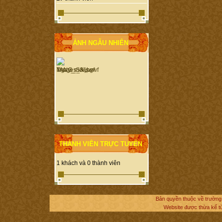
ẢNH NGẪU NHIÊN
THÀNH VIÊN TRỰC TUYẾN
1 khách và 0 thành viên
Bản quyền thuộc về trường
Website được thừa kế 